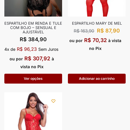
ESPARTILHO EM RENDA E TULE
ESPARTILHO MARY DE MEL
COM BOJO – SENSUAL E
R$
87,90
R$
163,90
AJUSTÁVEL
R$
384,90
R$
70,32
ou por
à vista
no Pix
R$
96,23
4x de
Sem Juros
R$
307,92
ou por
à
vista no Pix
Ver opções
Adicionar ao carrinho