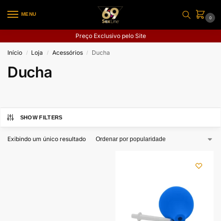
MENU
0
Preço Exclusivo pelo Site
Início
Loja
Acessórios
Ducha
/
/
/
Ducha
SHOW FILTERS
Exibindo um único resultado