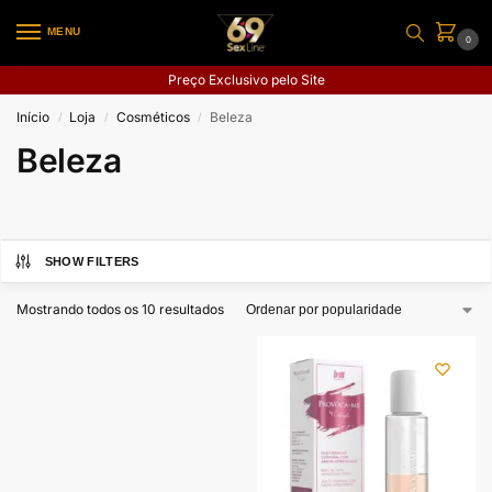
MENU
0
Preço Exclusivo pelo Site
Início
Loja
Cosméticos
Beleza
/
/
/
Beleza
SHOW FILTERS
Mostrando todos os 10 resultados