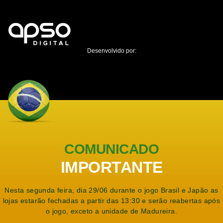
Desenvolvido por:
COMUNICADO
IMPORTANTE
Nesta segunda feira, dia 29/06 durante o jogo Brasil e Japão as
lojas estarão fechadas a partir das 13:30 e serão reabertas após
o jogo, exceto a unidade de Madureira.