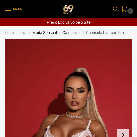
MENU
0
Preço Exclusivo pelo Site
Início
Loja
Moda Sensual
Camisolas
Camisola Lambordhini
/
/
/
/