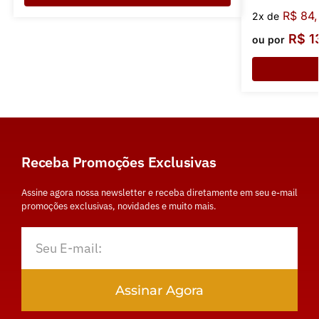
R$
84,
2x de
R$
1
ou por
Receba Promoções Exclusivas
Assine agora nossa newsletter e receba diretamente em seu e-mail
promoções exclusivas, novidades e muito mais.
Assinar Agora