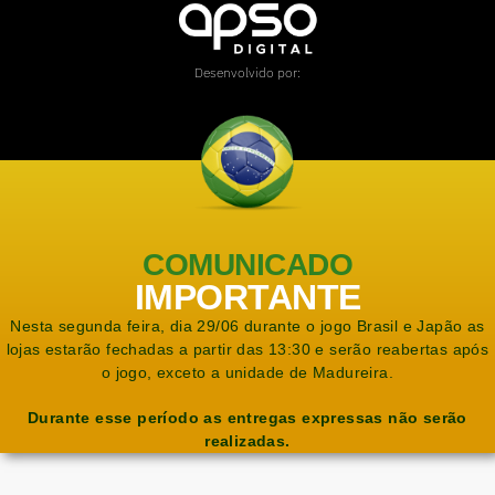
Desenvolvido por:
COMUNICADO
IMPORTANTE
Nesta segunda feira, dia 29/06 durante o jogo Brasil e Japão as
lojas estarão fechadas a partir das 13:30 e serão reabertas após
o jogo, exceto a unidade de Madureira.
Durante esse período as entregas expressas não serão
realizadas.