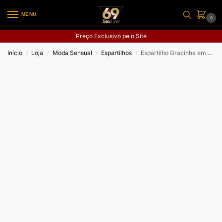
MENU
0
Preço Exclusivo pelo Site
Início
Loja
Moda Sensual
Espartilhos
Espartilho Gracinha em Renda
/
/
/
/