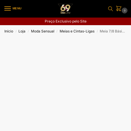
MENU
0
Preço Exclusivo pelo Site
Início
Loja
Moda Sensual
Meias e Cintas-Ligas
Meia 7/8 Básica Selene
/
/
/
/