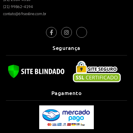
(21) 99862-4194
contato@69sexline.com.br
Segurança
Pagamento