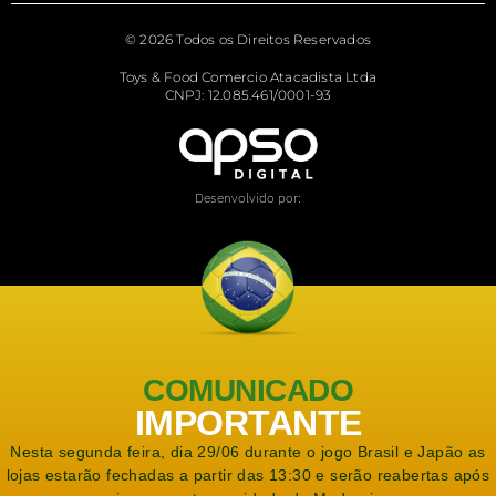
© 2026 Todos os Direitos Reservados
Toys & Food Comercio Atacadista Ltda
CNPJ: 12.085.461/0001-93
Desenvolvido por:
COMUNICADO
IMPORTANTE
Nesta segunda feira, dia 29/06 durante o jogo Brasil e Japão as
lojas estarão fechadas a partir das 13:30 e serão reabertas após