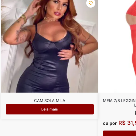
CAMISOLA MILA
MEIA 7/8 LEGGI
Leia mais
R$
31,
ou por