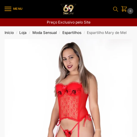
MENU
0
Preço Exclusivo pelo Site
Início
Loja
Moda Sensual
Espartilhos
Espartilho Mary de Mel
/
/
/
/