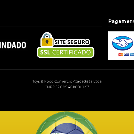
Pagamen
Toys & Food Comercio Atacadista Ltda
CNPJ: 12.085.461/0001-93