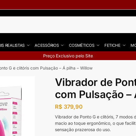
IS REALISTAS
ACESSÓRIOS
COSMÉTICOS
FETICHE
MO
Preço Exclusivo pelo Site
nto G e clitóris com Pulsação – Á pilha – Willow
Vibrador de Ponto
com Pulsação – Á
R$
379,90
Vibrador de Ponto G e clitóris, 7 modos
macio ao toque ergonômico, o que facili
sensação prazerosa do uso.