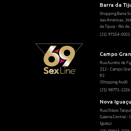
Barra da Tij
Shopping Barra S
das Américas, 366
da Tijuca - Rio de
(21) 97154-0021
Campo Gra
Rua Aurélio de Fig
212 - Campo Grand
RJ
(Shopping Audi)
(21) 98771-2226
Nova Iguaç
Rua Otávio Tarquin
Galeria Central -
Iguaçu
(21) 99944-2226