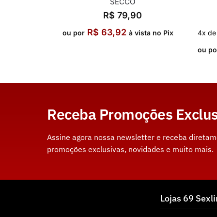
SECCO
R$
79,90
R$
63,92
ou por
à vista no Pix
4x de
ou po
Receba Promoções Exclus
Assine agora nossa newsletter e receba direta
promoções exclusivas, novidades e muito mais.
Lojas 69 Sexl