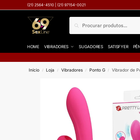
(21) 2564-4510 | (21) 97154-0021
Pesquisar
HOME
VIBRADORES
SUGADORES
SATISFYER
PÊN
Início
Loja
Vibradores
Ponto G
Vibrador de Po
/
/
/
/