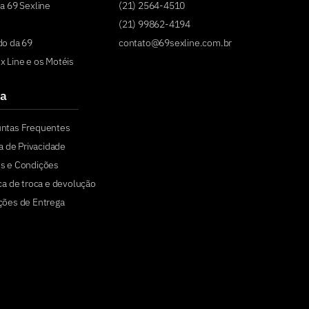
a 69 Sexline
(21) 2564-4510
(21) 99862-4194
do da 69
contato@69sexline.com.br
x Line e os Motéis
a
untas Frequentes
ca de Privacidade
s e Condições
ica de troca e devolução
ções de Entrega