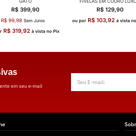
GATO
FIVELAS EM COURO LUXO
R$
399,90
R$
129,90
R$
103,92
R$
99,98
Sem Juros
ou por
à vista n
R$
319,92
r
à vista no Pix
ivas
mente em seu e-mail
ine
Sob