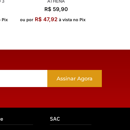
 3
ATHENA
R$
59,90
R$
47,92
o Pix
ou por
à vista no Pix
Assinar Agora
re
SAC