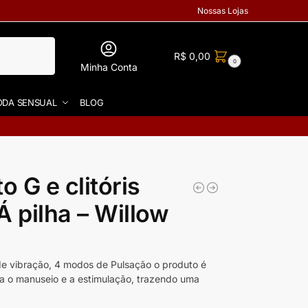
Nossas Lojas
R$
0,00
0
Minha Conta
DA SENSUAL
BLOG
 G e clitóris
 pilha – Willow
 de vibração, 4 modos de Pulsação o produto é
ta o manuseio e a estimulação, trazendo uma