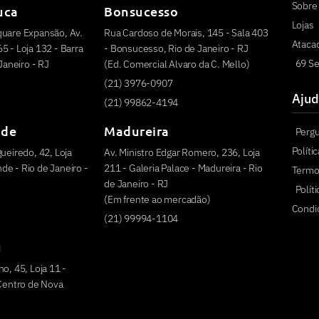
Sobre 
uca
Bonsucesso
Lojas
quare Expansão, Av.
Rua Cardoso de Morais, 145 - Sala 403
Ataca
5 - Loja 132 - Barra
- Bonsucesso, Rio de Janeiro - RJ
69 Se
 Janeiro - RJ
(Ed. Comercial Alvaro da C. Mello)
(21) 3976-0907
Ajud
(21) 99862-4194
nde
Madureira
Perg
Políti
ueiredo, 42, Loja
Av. Ministro Edgar Romero, 236, Loja
e - Rio de Janeiro -
211 - Galeria Palace - Madureira - Rio
Termo
de Janeiro - RJ
Polít
(Em frente ao mercadão)
Condi
(21) 99994-1104
u
o, 45, Loja 11 -
 Centro de Nova