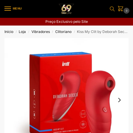
MENU
0
Preço Exclusivo pelo Site
Início
Loja
Vibradores
Clitoriano
Kiss My Clit by Deborah Secco
/
/
/
/