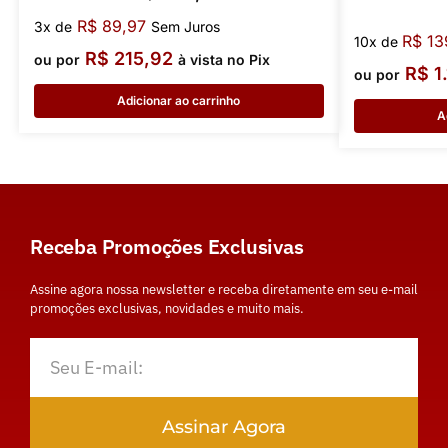
R$
89,97
3x de
Sem Juros
R$
13
10x de
R$
215,92
ou por
à vista no Pix
R$
1.
ou por
Adicionar ao carrinho
A
Receba Promoções Exclusivas
Assine agora nossa newsletter e receba diretamente em seu e-mail
promoções exclusivas, novidades e muito mais.
Assinar Agora