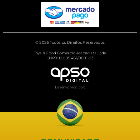
© 2026 Todos os Direitos Reservados
Toys & Food Comercio Atacadista Ltda
CNPJ: 12.085.461/0001-93
Desenvolvido por: