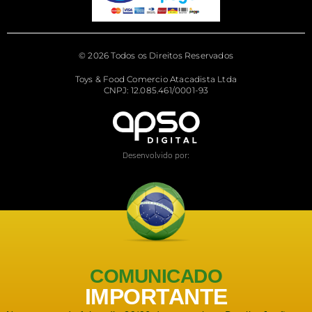
© 2026 Todos os Direitos Reservados
Toys & Food Comercio Atacadista Ltda
CNPJ: 12.085.461/0001-93
Desenvolvido por:
COMUNICADO
IMPORTANTE