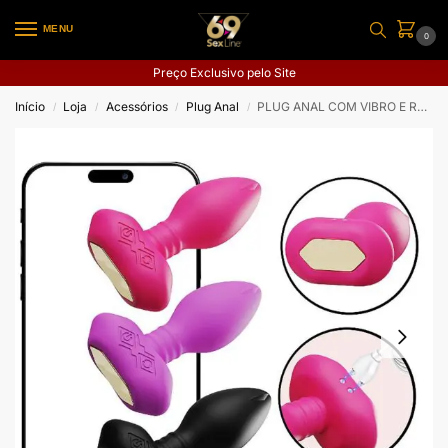
MENU
0
Preço Exclusivo pelo Site
Início
Loja
Acessórios
Plug Anal
PLUG ANAL COM VIBRO E ROTAÇÃO A LONGA DISTANCIA APP
/
/
/
/