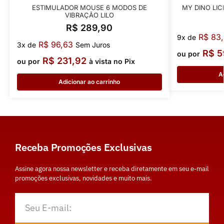
ESTIMULADOR MOUSE 6 MODOS DE
MY DINO LIC
VIBRAÇÃO LILO
R$
289,90
R$
83,
9x de
R$
96,63
3x de
Sem Juros
R$
5
ou por
R$
231,92
ou por
à vista no Pix
A
Adicionar ao carrinho
Receba Promoções Exclusivas
Assine agora nossa newsletter e receba diretamente em seu e-mail
promoções exclusivas, novidades e muito mais.