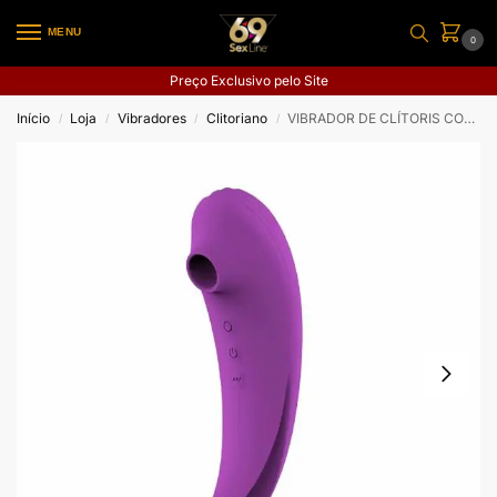
MENU
0
Preço Exclusivo pelo Site
Início
Loja
Vibradores
Clitoriano
VIBRADOR DE CLÍTORIS COM PULSAÇÃO
/
/
/
/