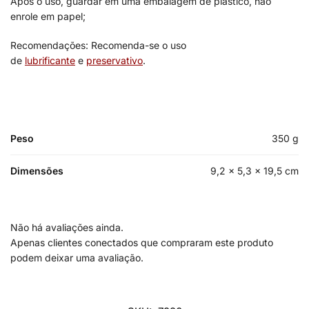
Após o uso, guardar em uma embalagem de plástico, não
enrole em papel;
Recomendações: Recomenda-se o uso
de
lubrificante
e
preservativo
.
Peso
350 g
Dimensões
9,2 × 5,3 × 19,5 cm
Não há avaliações ainda.
Apenas clientes conectados que compraram este produto
podem deixar uma avaliação.