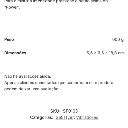
Para diminuir a intensidade pressione o botão acima do
“Power”.
Peso
000 g
Dimensões
6,6 × 6,6 × 18,8 cm
Não há avaliações ainda.
Apenas clientes conectados que compraram este produto
podem deixar uma avaliação.
SKU:
SF0103
Categorias:
Satisfyer
,
Vibradores