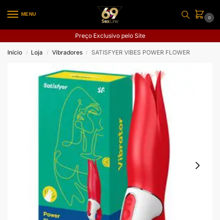
MENU
0
Preço Exclusivo pelo Site
Início
Loja
Vibradores
SATISFYER VIBES POWER FLOWER
/
/
/