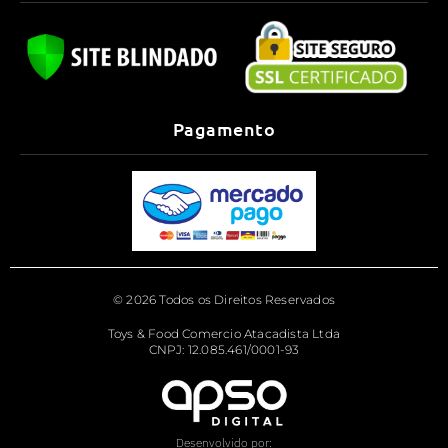
Pagamento
© 2026 Todos os Direitos Reservados
Toys & Food Comercio Atacadista Ltda
CNPJ: 12.085.461/0001-93
Desenvolvido por: