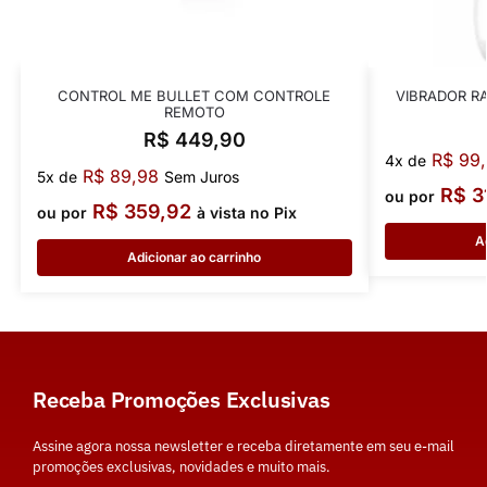
CONTROL ME BULLET COM CONTROLE
VIBRADOR R
REMOTO
R$
449,90
R$
99,
4x de
R$
89,98
5x de
Sem Juros
R$
3
ou por
R$
359,92
ou por
à vista no Pix
A
Adicionar ao carrinho
Receba Promoções Exclusivas
Assine agora nossa newsletter e receba diretamente em seu e-mail
promoções exclusivas, novidades e muito mais.