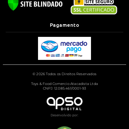
Pagamento
© 2026 Todos os Direitos Reservados
Toys & Food Comercio Atacadista Ltda
CNPJ: 12.085.461/0001-93
Desenvolvido por: