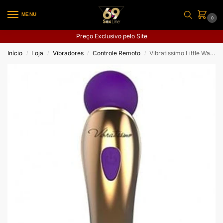
MENU
0
Preço Exclusivo pelo Site
Início
Loja
Vibradores
Controle Remoto
Vibratissimo Little Want com APP
/
/
/
/