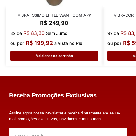
VIBRATISSIMO LITTLE WANT COM APP
VIBRADOR 
R$
249,90
R$
83,30
R$
83,
3x de
Sem Juros
9x de
R$
199,92
R$
5
ou por
à vista no Pix
ou por
Adicionar ao carrinho
A
Receba Promoções Exclusivas
Assine agora nossa newsletter e receba diretamente em seu e-
mail promoções exclusivas, novidades e muito mais.