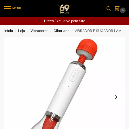
MENU
0
Preço Exclusivo pelo Site
Início
Loja
Vibradores
Clitoriano
VIBRADOR E SUGADOR LAMBE LAMBE LUXURY
/
/
/
/