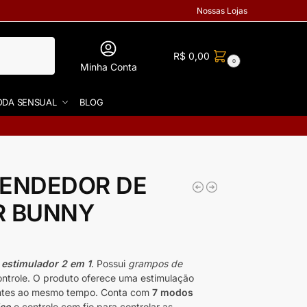
Nossas Lojas
R$
0,00
0
Minha Conta
DA SENSUAL
BLOG
RENDEDOR DE
R BUNNY
m
estimulador 2 em 1
. Possui
grampos de
ntrole. O produto oferece uma estimulação
rentes ao mesmo tempo. Conta com
7 modos
ico
e controle com fio para controlar as