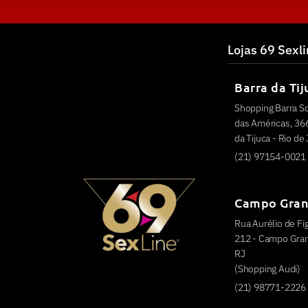
Lojas 69 Sexl
Barra da Tij
Shopping Barra S
das Américas, 366
da Tijuca - Rio de
(21) 97154-0021
Campo Gra
Rua Aurélio de Fig
212 - Campo Grand
RJ
(Shopping Audi)
(21) 98771-2226