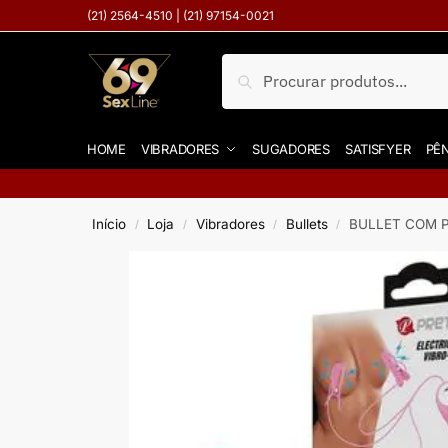
(21) 2564-4510 | (21) 97154-0021
Pesquisar
HOME
VIBRADORES
SUGADORES
SATISFYER
PÊN
Início
Loja
Vibradores
Bullets
BULLET COM 
/
/
/
/