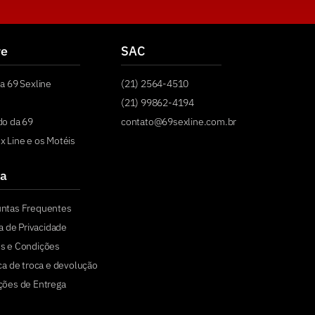
re
SAC
a 69 Sexline
(21) 2564-4510
(21) 99862-4194
do da 69
contato@69sexline.com.br
x Line e os Motéis
a
untas Frequentes
ca de Privacidade
s e Condições
ica de troca e devolução
ções de Entrega