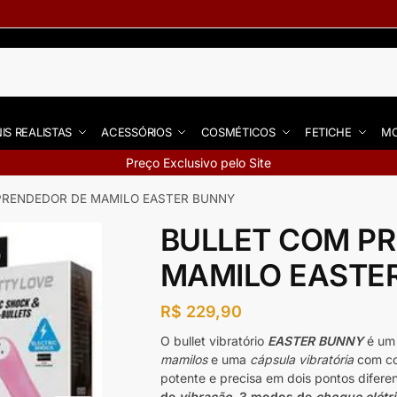
IS REALISTAS
ACESSÓRIOS
COSMÉTICOS
FETICHE
MO
Preço Exclusivo pelo Site
PRENDEDOR DE MAMILO EASTER BUNNY
BULLET COM P
MAMILO EASTE
R$
229,90
O bullet vibratório
EASTER BUNNY
é u
mamilos
e uma
cápsula vibratória
com co
potente e precisa em dois pontos dife
de
vibração
, 3 modos de
choque elétr