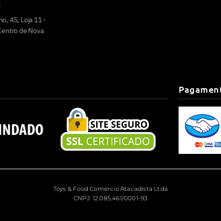
u
o, 45, Loja 11 -
 Centro de Nova
Pagamen
Toys & Food Comercio Atacadista Ltda
CNPJ: 12.085.461/0001-93