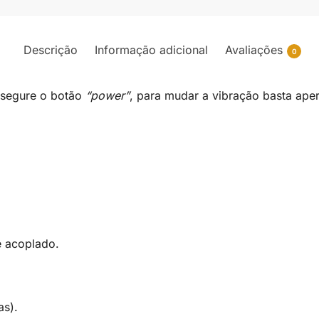
Descrição
Informação adicional
Avaliações
0
e segure o botão
“power”
, para mudar a vibração basta ape
e acoplado.
as).