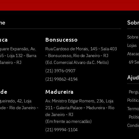
ine
Sob
Sobre 
uca
Bonsucesso
Lojas
quare Expansão, Av.
Rua Cardoso de Morais, 145 - Sala 403
Ataca
5 - Loja 132 - Barra
- Bonsucesso, Rio de Janeiro - RJ
69 Se
 Janeiro - RJ
(Ed. Comercial Alvaro da C. Mello)
(21) 3976-0907
Ajud
(21) 99862-4194
nde
Madureira
Perg
Políti
ueiredo, 42, Loja
Av. Ministro Edgar Romero, 236, Loja
e - Rio de Janeiro -
211 - Galeria Palace - Madureira - Rio
Termo
de Janeiro - RJ
Polít
(Em frente ao mercadão)
Condi
(21) 99994-1104