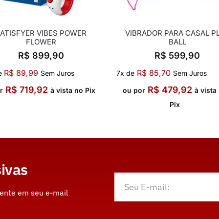
ATISFYER VIBES POWER
VIBRADOR PARA CASAL P
FLOWER
BALL
R$
899,90
R$
599,90
R$
89,99
R$
85,70
e
Sem Juros
7x de
Sem Juros
R$
719,92
R$
479,92
r
à vista no Pix
ou por
à vista
Pix
ivas
mente em seu e-mail