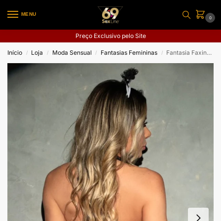
MENU
0
Preço Exclusivo pelo Site
Início
Loja
Moda Sensual
Fantasias Femininas
Fantasia Faxineira
/
/
/
/