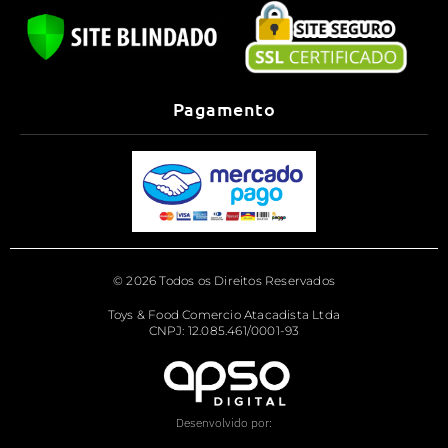
Pagamento
© 2026 Todos os Direitos Reservados
Toys & Food Comercio Atacadista Ltda
CNPJ: 12.085.461/0001-93
Desenvolvido por: