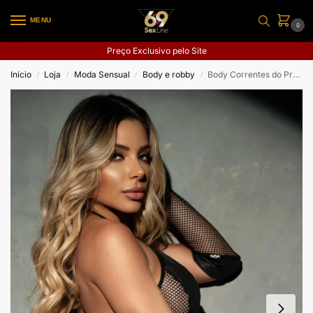
MENU
0
Preço Exclusivo pelo Site
Início
Loja
Moda Sensual
Body e robby
Body Correntes do Prazer
/
/
/
/