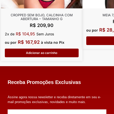
CROPPED SEM BOJO, CALCINHA COM
MEIA 7
ABERTURA – TAMANHO G
R$
209,90
R$
28,
ou por
R$
104,95
2x de
Sem Juros
R$
167,92
ou por
à vista no Pix
Adicionar ao carrinho
Receba Promoções Exclusivas
Assine agora nossa newsletter e receba diretamente em seu e-
mail promoções exclusivas, novidades e muito mais.