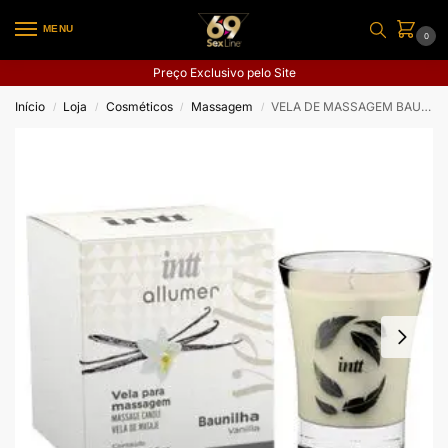
MENU
0
Preço Exclusivo pelo Site
Início
Loja
Cosméticos
Massagem
VELA DE MASSAGEM BAUNILHA
/
/
/
/