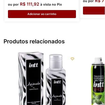
R$
7
ou por
R$
111,92
ou por
à vista no Pix
Adicionar ao carrinho
Produtos relacionados