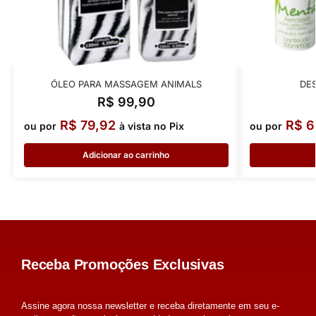
ÓLEO PARA MASSAGEM ANIMALS
DE
R$
99,90
R$
79,92
R$
6
ou por
à vista no Pix
ou por
Adicionar ao carrinho
Receba Promoções Exclusivas
Assine agora nossa newsletter e receba diretamente em seu e-