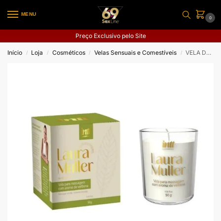
MENU
0
Preço Exclusivo pelo Site
Início
Loja
Cosméticos
Velas Sensuais e Comestíveis
VELA DE MASSAGEM DE VERBENA BY LAURA MULLER
/
/
/
/