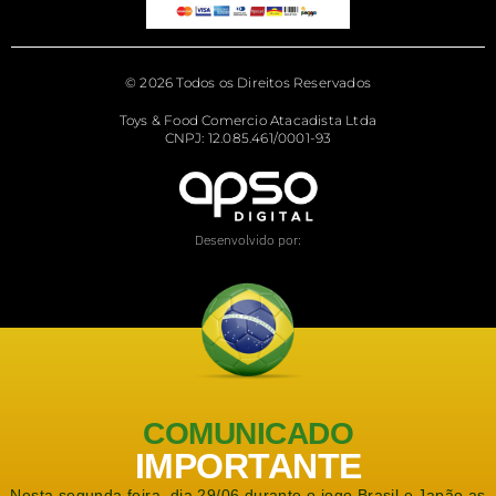
© 2026 Todos os Direitos Reservados
Toys & Food Comercio Atacadista Ltda
CNPJ: 12.085.461/0001-93
Desenvolvido por:
COMUNICADO
IMPORTANTE
Nesta segunda feira, dia 29/06 durante o jogo Brasil e Japão as