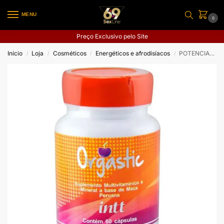
MENU
0
Preço Exclusivo pelo Site
Início
Loja
Cosméticos
Energéticos e afrodisíacos
POTENCIALIZADOR FEMININO DE LIBIDO ORGASTIC CÁPSULAS
/
/
/
/