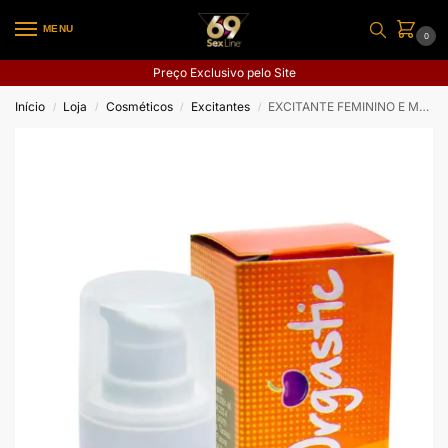
MENU
0
Preço Exclusivo pelo Site
Início
Loja
Cosméticos
Excitantes
EXCITANTE FEMININO E MELHORA LIBIDO ORGASTIC
/
/
/
/