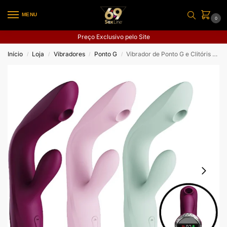
MENU
0
Preço Exclusivo pelo Site
Início
Loja
Vibradores
Ponto G
Vibrador de Ponto G e Clitóris / Pulsação – Com tela de LCD e Recarregável
/
/
/
/