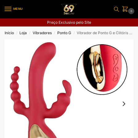
MENU
0
Preço Exclusivo pelo Site
Início
Loja
Vibradores
Ponto G
Vibrador de Ponto G e Clitóris – Jenny o Coelho
/
/
/
/