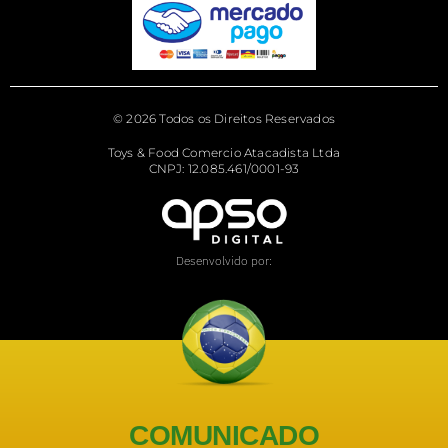
© 2026 Todos os Direitos Reservados
Toys & Food Comercio Atacadista Ltda
CNPJ: 12.085.461/0001-93
Desenvolvido por:
COMUNICADO