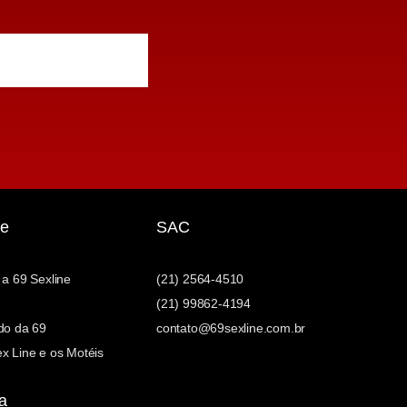
e
SAC
 a 69 Sexline
(21) 2564-4510
(21) 99862-4194
do da 69
contato@69sexline.com.br
x Line e os Motéis
a