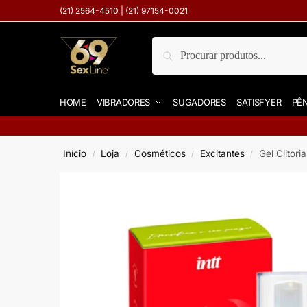
(21) 2564-4510 | (21) 97154-0021
Pesquisar
HOME
VIBRADORES
SUGADORES
SATISFYER
PÊN
Início
Loja
Cosméticos
Excitantes
Gel Clitor
/
/
/
/