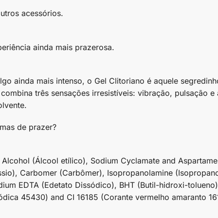
utros acessórios.
periência ainda mais prazerosa.
go ainda mais intenso, o Gel Clitoriano é aquele segredin
e combina três sensações irresistíveis: vibração, pulsação
olvente.
rmas de prazer?
l), Alcohol (Álcool etílico), Sodium Cyclamate and Aspart
sio), Carbomer (Carbômer), Isopropanolamine (Isopropanol
ium EDTA (Edetato Dissódico), BHT (Butil-hidroxi-tolueno)
ssódica 45430) and CI 16185 (Corante vermelho amaranto 1