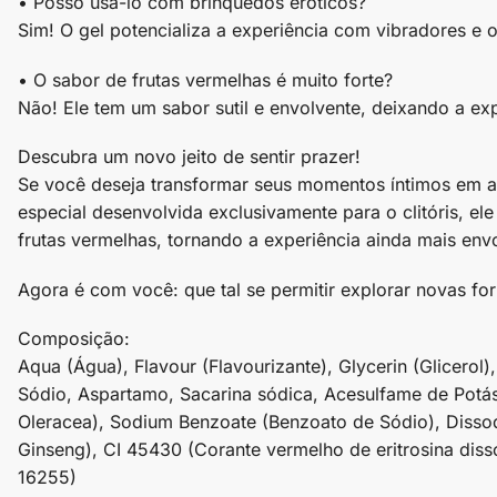
• Posso usá-lo com brinquedos eróticos?
Sim! O gel potencializa a experiência com vibradores e o
• O sabor de frutas vermelhas é muito forte?
Não! Ele tem um sabor sutil e envolvente, deixando a ex
Descubra um novo jeito de sentir prazer!
Se você deseja transformar seus momentos íntimos em al
especial desenvolvida exclusivamente para o clitóris, el
frutas vermelhas, tornando a experiência ainda mais env
Agora é com você: que tal se permitir explorar novas fo
Composição:
Aqua (Água), Flavour (Flavourizante), Glycerin (Glicero
Sódio, Aspartamo, Sacarina sódica, Acesulfame de Potás
Oleracea), Sodium Benzoate (Benzoato de Sódio), Dissod
Ginseng), CI 45430 (Corante vermelho de eritrosina di
16255)