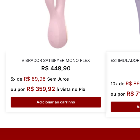
VIBRADOR SATISFYER MONO FLEX
ESTIMULADOR 
R$
449,90
R$
89,98
5x de
Sem Juros
R$
89
10x de
R$
359,92
ou por
à vista no Pix
R$
7
ou por
Adicionar ao carrinho
A