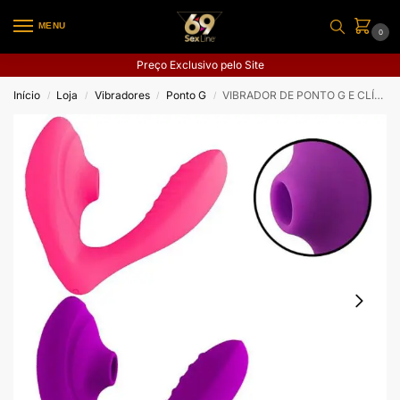
MENU
0
Preço Exclusivo pelo Site
Início
Loja
Vibradores
Ponto G
VIBRADOR DE PONTO G E CLÍTORIS COM PULSAÇÃO
/
/
/
/