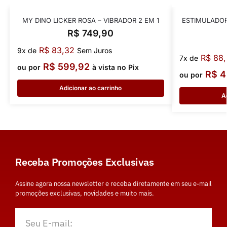
MY DINO LICKER ROSA – VIBRADOR 2 EM 1
ESTIMULADOR
R$
749,90
R$
83,32
9x de
Sem Juros
R$
88,
7x de
R$
599,92
ou por
à vista no Pix
R$
4
ou por
Adicionar ao carrinho
A
Receba Promoções Exclusivas
Assine agora nossa newsletter e receba diretamente em seu e-mail
promoções exclusivas, novidades e muito mais.