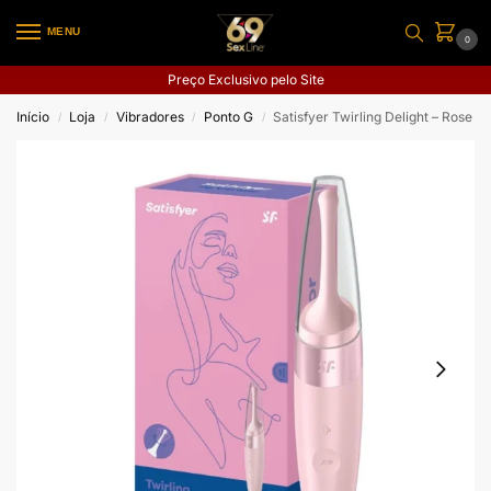
MENU
0
Preço Exclusivo pelo Site
Início
Loja
Vibradores
Ponto G
Satisfyer Twirling Delight – Rose
/
/
/
/