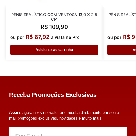
PÊNIS REALÍSTICO COM VENTOSA 13,0 X 2,5
PÊNIS REALÍS
CM
R$
109,90
R$
87,92
R$
9
ou por
à vista no Pix
ou por
Adicionar ao carrinho
A
Receba Promoções Exclusivas
Assine agora nossa newsletter e receba diretamente em seu e-
mail promoções exclusivas, novidades e muito mais.