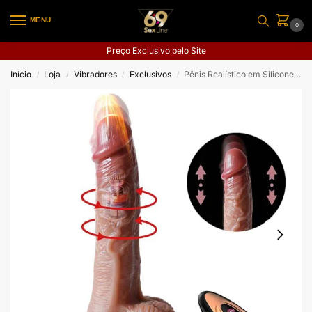
MENU
0
Preço Exclusivo pelo Site
Início
Loja
Vibradores
Exclusivos
Pênis Realístico em Silicone Líquido com Vai e Vem / Rotativo e Aquecimento – 20,5 x 3,8
/
/
/
/