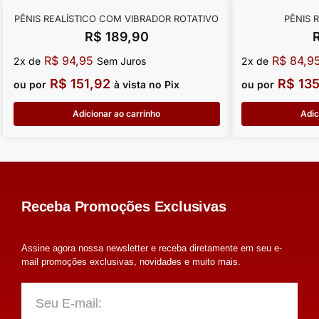
PÊNIS REALÍSTICO COM VIBRADOR ROTATIVO
PÊNIS 
R$
189,90
R$
94,95
R$
84,9
2x de
Sem Juros
2x de
R$
151,92
R$
135
ou por
à vista no Pix
ou por
Adicionar ao carrinho
Adic
Receba Promoções Exclusivas
Assine agora nossa newsletter e receba diretamente em seu e-
mail promoções exclusivas, novidades e muito mais.