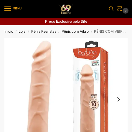
MENU
0
Preço Exclusivo pelo Site
Início
Loja
Pênis Realistas
Pênis com Vibro
PÊNIS COM VIBRADOR JACK
/
/
/
/