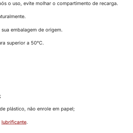
ós o uso, evite molhar o compartimento de recarga.
turalmente.
m sua embalagem de origem.
ra superior a 50°C.
;
 plástico, não enrole em papel;
e
lubrificante
.