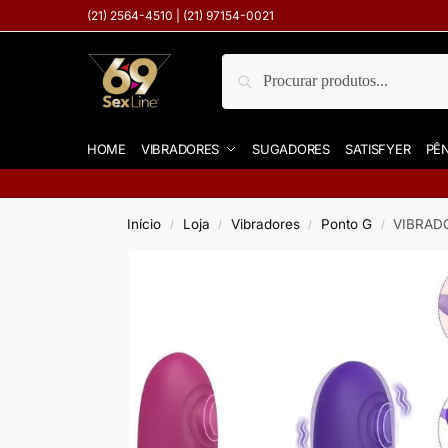
(21) 2564-4510 | (21) 97154-0021
Pesquisar
HOME
VIBRADORES
SUGADORES
SATISFYER
PÊN
Início
Loja
Vibradores
Ponto G
VIBRAD
/
/
/
/