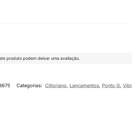
te produto podem deixar uma avaliação.
8675
Categorias:
Clitoriano
,
Lançamentos
,
Ponto G
,
Vib