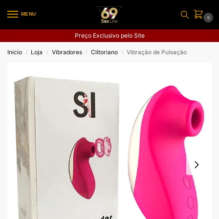
MENU
0
Preço Exclusivo pelo Site
Início
Loja
Vibradores
Clitoriano
Vibração de Pulsação
/
/
/
/