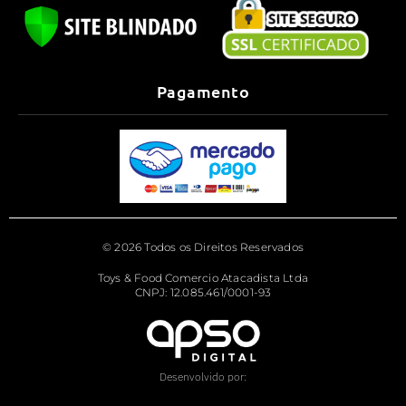
Pagamento
© 2026 Todos os Direitos Reservados
Toys & Food Comercio Atacadista Ltda
CNPJ: 12.085.461/0001-93
Desenvolvido por: