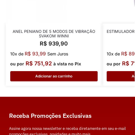
ANEL PENIANO DE 5 MODOS DE VIBRAÇÃO
ESTIMULADOR 
SVAKOM WINNI
R$
939,90
R$
93,99
R$
89
10x de
Sem Juros
10x de
R$
751,92
R$
7
ou por
à vista no Pix
ou por
Adicionar ao carrinho
A
Receba Promoções Exclusivas
Assine agora nossa newsletter e receba diretamente em seu e-mail
promoções exclusivas, novidades e muito mais.