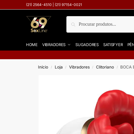
(21) 2564-4510 | (21) 97154-0021
Pesquisar
HOME
VIBRADORES
SUGADORES
SATISFYER
PÊN
Início
Loja
Vibradores
Clitoriano
BOCA 
/
/
/
/