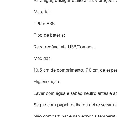
Para ligar, desligar e alterar as vibraçõe
Material:
TPR e ABS.
Tipo de bateria:
Recarregável via USB/Tomada.
Medidas:
10,5 cm de comprimento, 7,0 cm de espe
Higienização:
Lavar com água e sabão neutro antes e ap
Seque com papel toalha ou deixe secar n
Não compartilhar e não expor a temperatu