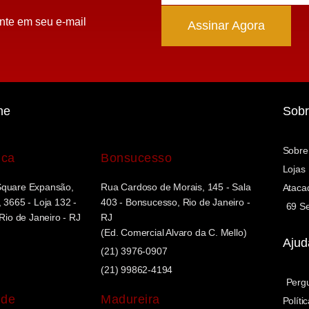
nte em seu e-mail
Assinar Agora
ne
Sobr
Sobre
uca
Bonsucesso
Lojas
Square Expansão,
Rua Cardoso de Morais, 145 - Sala
Ataca
 3665 - Loja 132 -
403 - Bonsucesso, Rio de Janeiro -
69 Se
 Rio de Janeiro - RJ
RJ
(Ed. Comercial Alvaro da C. Mello)
Ajud
(21) 3976-0907
(21) 99862-4194
Perg
nde
Madureira
Políti