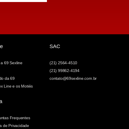
e
SAC
 a 69 Sexline
(21) 2564-4510
(21) 99862-4194
do da 69
contato@69sexline.com.br
x Line e os Motéis
a
untas Frequentes
ca de Privacidade