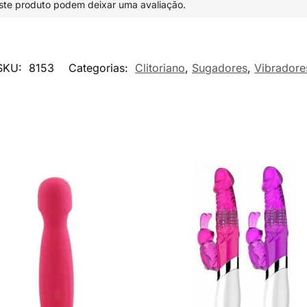
te produto podem deixar uma avaliação.
SKU:
8153
Categorias:
Clitoriano
,
Sugadores
,
Vibradore