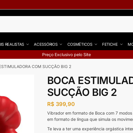
IS REALISTAS
ACESSÓRIOS
COSMÉTICOS
FETICHE
MO
Preço Exclusivo pelo Site
ESTIMULADORA COM SUCÇÃO BIG 2
BOCA ESTIMULA
SUCÇÃO BIG 2
R$
399,90
Vibrador em formato de Boca com 7 modos 
em formato de língua que simula os movimen
Te leva a ter uma experiência orgástica in