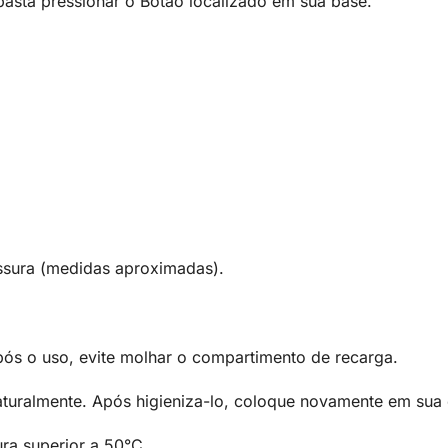
s basta pressionar o Botão localizado em sua base.
ssura (medidas aproximadas).
ós o uso, evite molhar o compartimento de recarga.
aturalmente. Após higieniza-lo, coloque novamente em su
ra superior a 50°C.