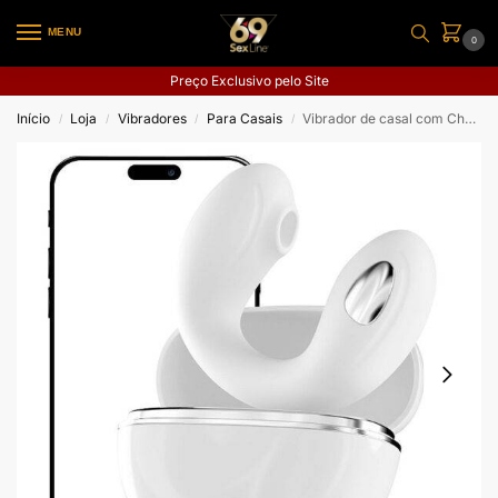
MENU
0
Preço Exclusivo pelo Site
Início
Loja
Vibradores
Para Casais
Vibrador de casal com Choque Elétrico e Case – Jenny – APP
/
/
/
/