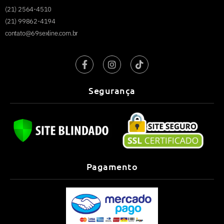
(21) 2564-4510
(21) 99862-4194
contato@69sexline.com.br
Segurança
Pagamento