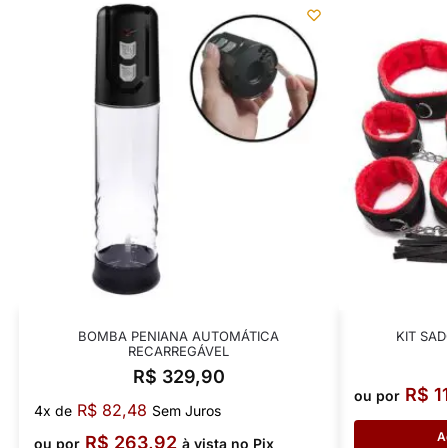
BOMBA PENIANA AUTOMÁTICA
KIT SA
RECARREGÁVEL
R$
329,90
R$
1
ou por
R$
82,48
4x de
Sem Juros
A
R$
263,92
ou por
à vista no Pix