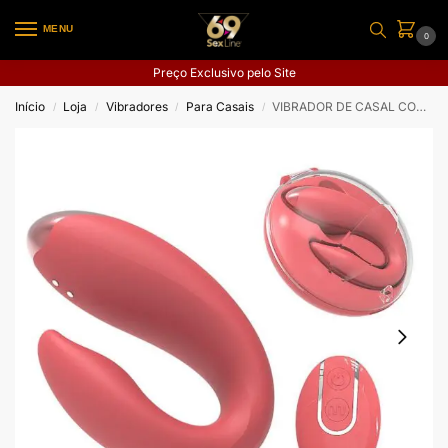
MENU
0
Preço Exclusivo pelo Site
Início
Loja
Vibradores
Para Casais
VIBRADOR DE CASAL COM CASE DE ACRÍLICO RECARREGAVEL CO
/
/
/
/