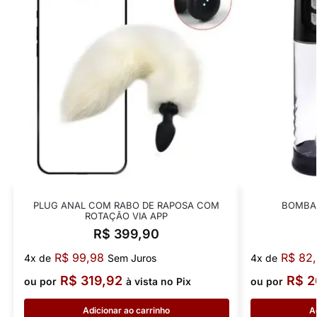
PLUG ANAL COM RABO DE RAPOSA COM
BOMBA
ROTAÇÃO VIA APP
R$
399,90
R$
99,98
R$
82,
4x de
Sem Juros
4x de
R$
319,92
R$
2
ou por
à vista no Pix
ou por
Adicionar ao carrinho
A