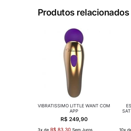
Produtos relacionados
VIBRATISSIMO LITTLE WANT COM
E
APP
SAT
R$
249,90
R$
83,30
3x de
Sem Juros
10x d