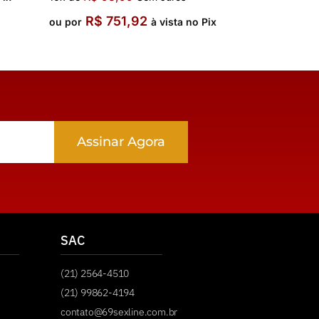
R$
751,92
ou por
à vista no Pix
Assinar Agora
SAC
(21) 2564-4510
(21) 99862-4194
contato@69sexline.com.br