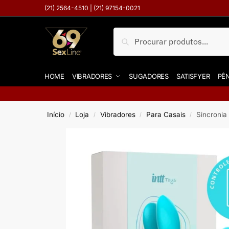
(21) 2564-4510 | (21) 97154-0021
Pesquisar
HOME
VIBRADORES
SUGADORES
SATISFYER
PÊN
Início
Loja
Vibradores
Para Casais
Sincronia
/
/
/
/