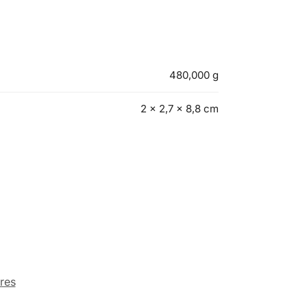
480,000 g
2 × 2,7 × 8,8 cm
res