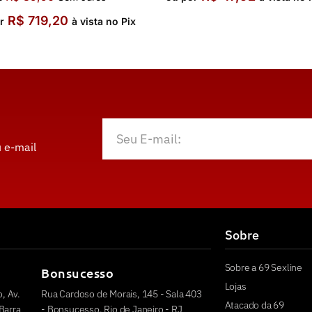
R$
719,20
r
à vista no Pix
 e-mail
Sobre
Sobre a 69 Sexline
Bonsucesso
Lojas
, Av.
Rua Cardoso de Morais, 145 - Sala 403
Atacado da 69
Barra
- Bonsucesso, Rio de Janeiro - RJ