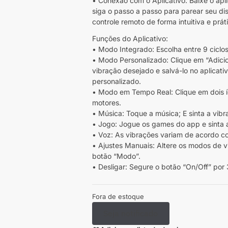
• Conexão com o Aplicativo: Baixe o apli
siga o passo a passo para parear seu dis
controle remoto de forma intuitiva e prát
Funções do Aplicativo:
• Modo Integrado: Escolha entre 9 ciclos
• Modo Personalizado: Clique em “Adici
vibração desejado e salvá-lo no aplicat
personalizado.
• Modo em Tempo Real: Clique em dois íc
motores.
• Música: Toque a música; E sinta a vib
• Jogo: Jogue os games do app e sinta 
• Voz: As vibrações variam de acordo 
• Ajustes Manuais: Altere os modos de v
botão “Modo”.
• Desligar: Segure o botão “On/Off” por 
Fora de estoque
Seja notificado