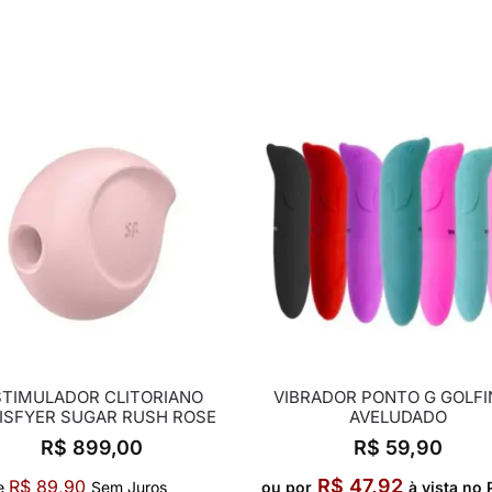
STIMULADOR CLITORIANO
VIBRADOR PONTO G GOLF
ISFYER SUGAR RUSH ROSE
AVELUDADO
R$
899,00
R$
59,90
R$
47,92
R$
89,90
e
Sem Juros
ou por
à vista no 