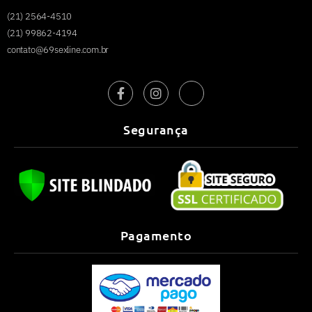
(21) 2564-4510
(21) 99862-4194
contato@69sexline.com.br
Segurança
Pagamento