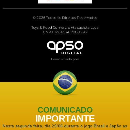
© 2026 Todos os Direitos Reservados
Toys & Food Comercio Atacadista Ltda
CNPJ: 12.085.461/0001-93
Desenvolvido por:
COMUNICADO
IMPORTANTE
Nesta segunda feira, dia 29/06 durante o jogo Brasil e Japão as