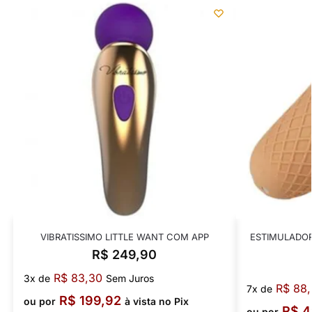
VIBRATISSIMO LITTLE WANT COM APP
ESTIMULADOR
R$
249,90
R$
83,30
3x de
Sem Juros
R$
88,
7x de
R$
199,92
ou por
à vista no Pix
R$
4
ou por