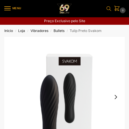
MENU
0
Preço Exclusivo pelo Site
Início
Loja
Vibradores
Bullets
Tulip Preto Svakom
/
/
/
/