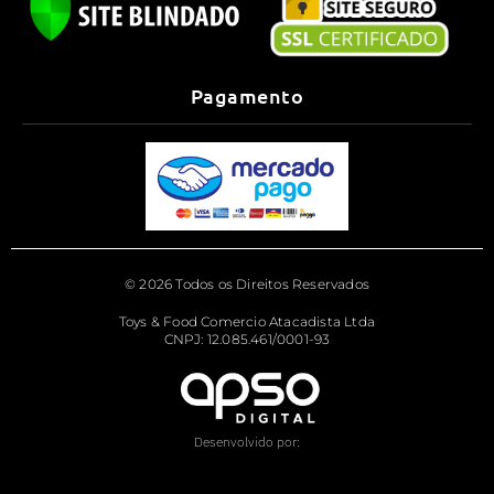
Pagamento
© 2026 Todos os Direitos Reservados
Toys & Food Comercio Atacadista Ltda
CNPJ: 12.085.461/0001-93
Desenvolvido por: