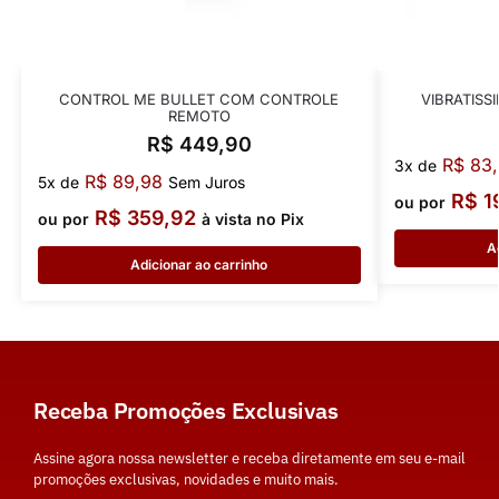
CONTROL ME BULLET COM CONTROLE
VIBRATISS
REMOTO
R$
449,90
R$
83,
3x de
R$
89,98
5x de
Sem Juros
R$
1
ou por
R$
359,92
ou por
à vista no Pix
A
Adicionar ao carrinho
Receba Promoções Exclusivas
Assine agora nossa newsletter e receba diretamente em seu e-mail
promoções exclusivas, novidades e muito mais.