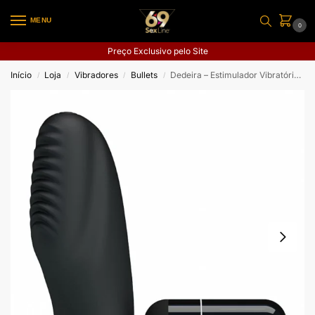
MENU
0
Preço Exclusivo pelo Site
Início
Loja
Vibradores
Bullets
Dedeira – Estimulador Vibratório de Dedo – Stanford
/
/
/
/