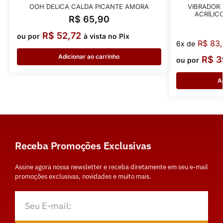
OOH DELICA CALDA PICANTE AMORA
VIBRADOR 
ACRÍLIC
R$
65,90
R$
52,72
ou por
à vista no Pix
R$
83,
6x de
Adicionar ao carrinho
R$
3
ou por
A
Receba Promoções Exclusivas
Assine agora nossa newsletter e receba diretamente em seu e-mail
promoções exclusivas, novidades e muito mais.