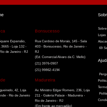
ne
Sobr
Sobre
uca
Bonsucesso
Lojas
Square Expansão,
Rua Cardoso de Morais, 145 - Sala
Ataca
 3665 - Loja 132 -
403 - Bonsucesso, Rio de Janeiro -
69 Se
 Rio de Janeiro - RJ
RJ
(Ed. Comercial Alvaro da C. Mello)
Ajud
(21) 3976-0907
(21) 99862-4194
Perg
nde
Madureira
Políti
Termo
gueiredo, 42, Loja
Av. Ministro Edgar Romero, 236, Loja
Polít
de - Rio de Janeiro
211 - Galeria Palace - Madureira -
Condi
Rio de Janeiro - RJ
(Em frente ao mercadão)