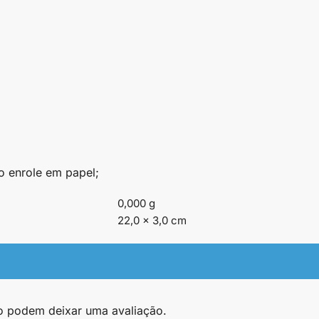
o enrole em papel;
0,000 g
22,0 × 3,0 cm
o podem deixar uma avaliação.