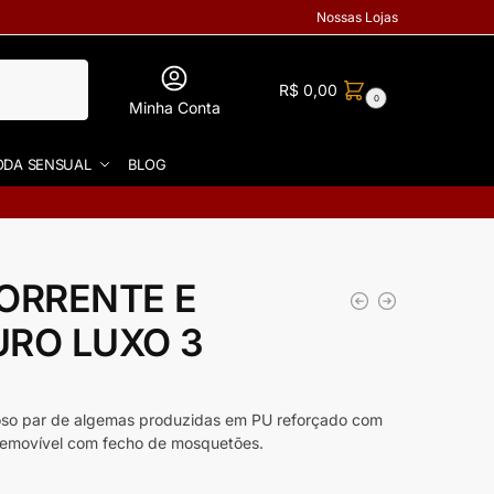
Nossas Lojas
R$
0,00
0
Minha Conta
DA SENSUAL
BLOG
ORRENTE E
URO LUXO 3
xuoso par de algemas produzidas em PU reforçado com
emovível com fecho de mosquetões.