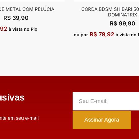
DE METAL COM PELÚCIA
CORDA BDSM SHIBARI 50
DOMINATRIX
R$
39,90
R$
99,90
,92
à vista no Pix
R$
79,92
ou por
à vista no 
sivas
nte em seu e-mail
Assinar Agora