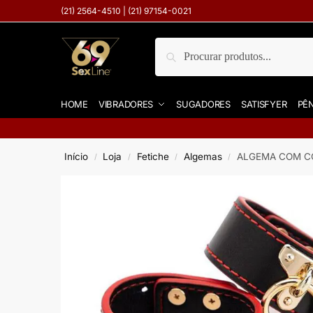
(21) 2564-4510 | (21) 97154-0021
Pesquisar
HOME
VIBRADORES
SUGADORES
SATISFYER
PÊN
Início
Loja
Fetiche
Algemas
ALGEMA COM CO
/
/
/
/