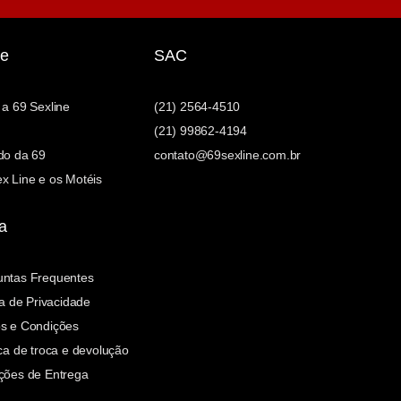
e
SAC
 a 69 Sexline
(21) 2564-4510
(21) 99862-4194
do da 69
contato@69sexline.com.br
x Line e os Motéis
a
untas Frequentes
ca de Privacidade
s e Condições
ica de troca e devolução
ções de Entrega