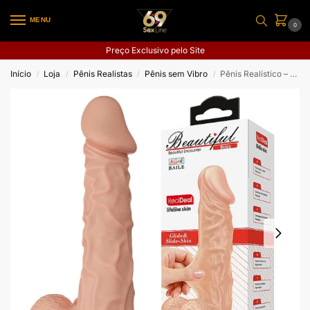
MENU
0
Preço Exclusivo pelo Site
Início
Loja
Pênis Realistas
Pênis sem Vibro
Pênis Realístico – Beautiful – 24 cm
/
/
/
/