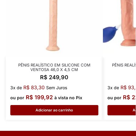
PÊNIS REALÍSTICO EM SILICONE COM
PÊNIS REAL
VENTOSA 46,0 X 4,5 CM
R$
249,90
R$
83,30
R$
93,
3x de
Sem Juros
3x de
R$
199,92
R$
2
ou por
à vista no Pix
ou por
Adicionar ao carrinho
A