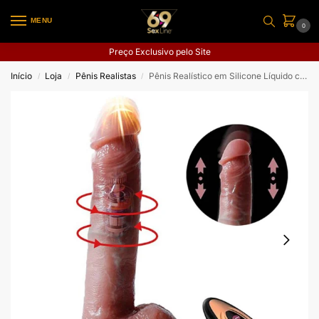
MENU
0
Preço Exclusivo pelo Site
Início
Loja
Pênis Realistas
Pênis Realístico em Silicone Líquido com Vai e Vem / Rotativo e Aquecimento – 22,0 x 3,8
/
/
/