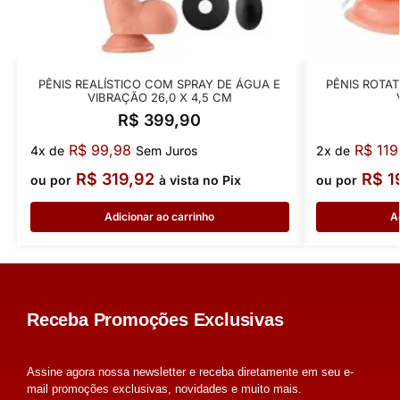
PÊNIS REALÍSTICO COM SPRAY DE ÁGUA E
PÊNIS ROTA
VIBRAÇÃO 26,0 X 4,5 CM
R$
399,90
R$
99,98
R$
119
4x de
Sem Juros
2x de
R$
319,92
R$
1
ou por
à vista no Pix
ou por
Adicionar ao carrinho
A
Receba Promoções Exclusivas
Assine agora nossa newsletter e receba diretamente em seu e-
mail promoções exclusivas, novidades e muito mais.