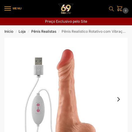
MENU
0
Preço Exclusivo pelo Site
Início
Loja
Pênis Realistas
Pênis Realístico Rotativo com Vibração – 20,0×3,9
/
/
/