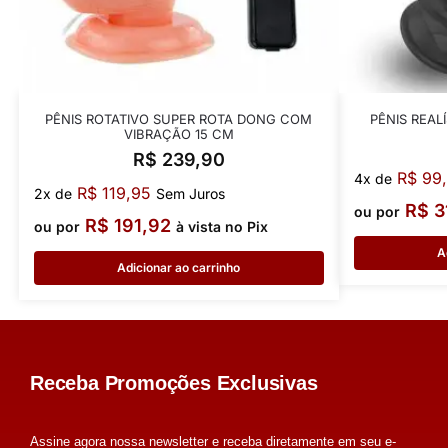
PÊNIS ROTATIVO SUPER ROTA DONG COM
PÊNIS REAL
VIBRAÇÃO 15 CM
R$
239,90
R$
99,
4x de
R$
119,95
2x de
Sem Juros
R$
3
ou por
R$
191,92
ou por
à vista no Pix
A
Adicionar ao carrinho
Receba Promoções Exclusivas
Assine agora nossa newsletter e receba diretamente em seu e-