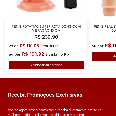
PÊNIS ROTATIVO SUPER ROTA DONG COM
PÊNIS REALÍ
VIBRAÇÃO 15 CM
DW
R$
239,90
R$
1
R$
119,95
2x de
Sem Juros
ou por
R$
191,92
ou por
à vista no Pix
A
Adicionar ao carrinho
Receba Promoções Exclusivas
Assine agora nossa newsletter e receba diretamente em seu e-
mail promoções exclusivas, novidades e muito mais.