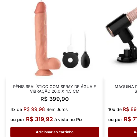
PÊNIS REALÍSTICO COM SPRAY DE ÁGUA E
MAQUINA 
VIBRAÇÃO 26,0 X 4,5 CM
S
R$
399,90
R$
99,98
R$
89
4x de
Sem Juros
10x de
R$
319,92
R$
7
ou por
à vista no Pix
ou por
Adicionar ao carrinho
A