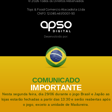
© 2026 Todos os Direitos Reservados
Toys & Food Comercio Atacadista Ltda
CNPJ: 12.085.461/0001-93
Desenvolvido por:
COMUNICADO
IMPORTANTE
Nesta segunda feira, dia 29/06 durante o jogo Brasil e Japão as
lojas estarão fechadas a partir das 13:30 e serão reabertas após
o jogo, exceto a unidade de Madureira.