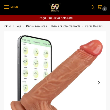
MENU
0
Preço Exclusivo pelo Site
Início
Loja
Pênis Realistas
Pênis Dupla Camada
Pênis Realístico com Vai e Vem / Rotação com Aquecimento – APP – 22.0 X 4.0
/
/
/
/