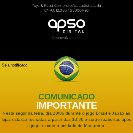
Toys & Food Comercio Atacadista Ltda
CNPJ: 12.085.461/0001-93
Desenvolvido por:
Seja notificado
COMUNICADO
IMPORTANTE
Nesta segunda feira, dia 29/06 durante o jogo Brasil e Japão as
lojas estarão fechadas a partir das 13:30 e serão reabertas após
o jogo, exceto a unidade de Madureira.