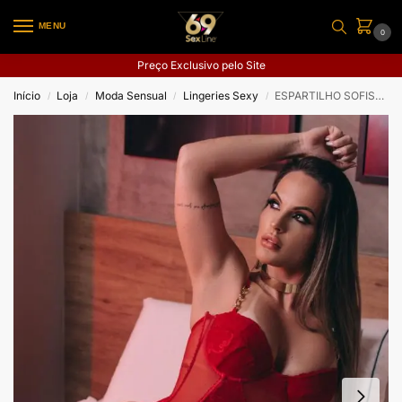
MENU
0
Preço Exclusivo pelo Site
Início
Loja
Moda Sensual
Lingeries Sexy
ESPARTILHO SOFISTICADO E SENSUAL COM BOJO E ALÇA COM CORRENTE
/
/
/
/