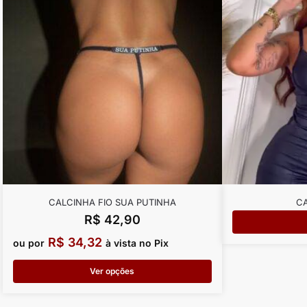
CALCINHA FIO SUA PUTINHA
C
R$
42,90
R$
34,32
ou por
à vista no Pix
Ver opções