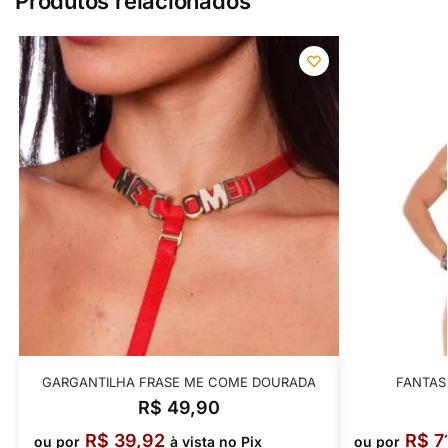
Produtos relacionados
GARGANTILHA FRASE ME COME DOURADA
FANTASI
R$
49,90
R$
39,92
R$
7
ou por
à vista no Pix
ou por