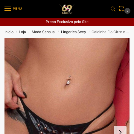
MENU
0
Preço Exclusivo pelo Site
Início
Loja
Moda Sensual
Lingeries Sexy
Calcinha Fio Cirre e Spikes
/
/
/
/