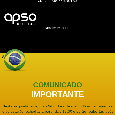
CNPJ: 12.085.461/0001-93
Desenvolvido por:
Seja notificado
COMUNICADO
IMPORTANTE
Nesta segunda feira, dia 29/06 durante o jogo Brasil e Japão as
lojas estarão fechadas a partir das 13:30 e serão reabertas após