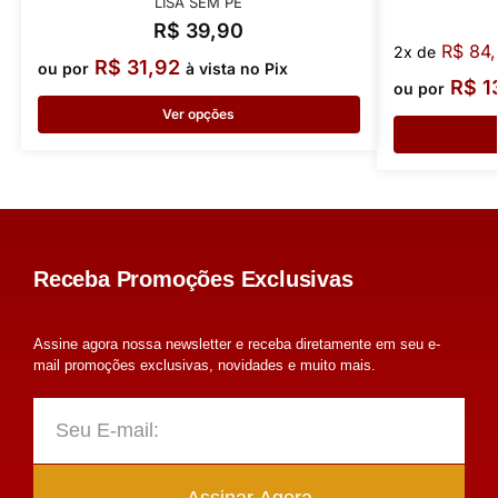
LISA SEM PÉ
R$
39,90
R$
84,
2x de
R$
31,92
ou por
à vista no Pix
R$
1
ou por
Ver opções
Receba Promoções Exclusivas
Assine agora nossa newsletter e receba diretamente em seu e-
mail promoções exclusivas, novidades e muito mais.
Assinar Agora