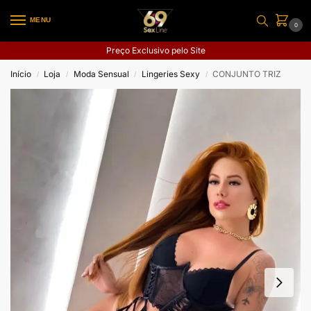
MENU
0
Preço Exclusivo pelo Site
Início
Loja
Moda Sensual
Lingeries Sexy
CONJUNTO TRIZ
/
/
/
/