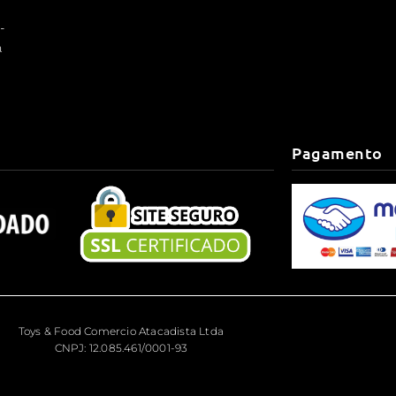
 -
a
Pagamento
Toys & Food Comercio Atacadista Ltda
CNPJ: 12.085.461/0001-93