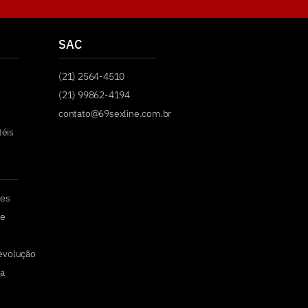
SAC
(21) 2564-4510
(21) 99862-4194
contato@69sexline.com.br
téis
tes
de
devolução
a