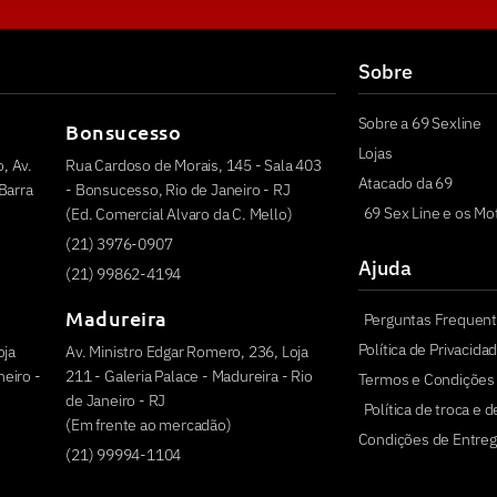
Sobre
Sobre a 69 Sexline
Bonsucesso
Lojas
, Av.
Rua Cardoso de Morais, 145 - Sala 403
Atacado da 69
Barra
- Bonsucesso, Rio de Janeiro - RJ
69 Sex Line e os Mo
(Ed. Comercial Alvaro da C. Mello)
(21) 3976-0907
Ajuda
(21) 99862-4194
Madureira
Perguntas Frequen
Política de Privacida
oja
Av. Ministro Edgar Romero, 236, Loja
eiro -
211 - Galeria Palace - Madureira - Rio
Termos e Condições
de Janeiro - RJ
Política de troca e 
(Em frente ao mercadão)
Condições de Entreg
(21) 99994-1104