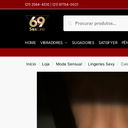
(21) 2564-4510 | (21) 97154-0021
Pesquisar
HOME
VIBRADORES
SUGADORES
SATISFYER
PÊN
Início
Loja
Moda Sensual
Lingeries Sexy
Cal
/
/
/
/