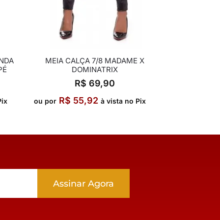
ENDA
MEIA CALÇA 7/8 MADAME X
PÉ
DOMINATRIX
R$
69,90
R$
55,92
Pix
ou por
à vista no Pix
Assinar Agora