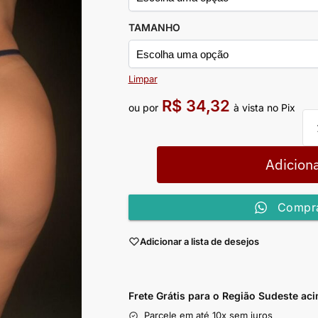
TAMANHO
Limpar
R$
34,32
ou por
à vista no Pix
Adiciona
Compra
Adicionar a lista de desejos
Frete Grátis para o Região Sudeste
aci
Parcele em até 10x sem juros