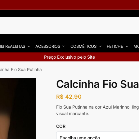
IS REALISTAS
ACESSÓRIOS
COSMÉTICOS
FETICHE
MO
Preço Exclusivo pelo Site
cinha Fio Sua Putinha
Calcinha Fio Sua
R$
42,90
Fio Sua Putinha na cor Azul Marinho, lin
visual marcante.
COR