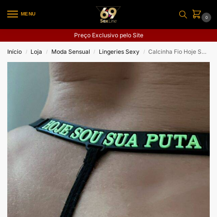
MENU
0
Preço Exclusivo pelo Site
Início
Loja
Moda Sensual
Lingeries Sexy
Calcinha Fio Hoje Sou Sua Puta
/
/
/
/