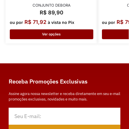
CONJUNTO DEBORA
R$
89,90
R$
71,92
R$
7
ou por
à vista no Pix
ou por
Ver opções
Receba Promoções Exclusivas
Assine agora nossa newsletter e receba diretamente em seu e-mail
promoções exclusivas, novidades e muito mais.