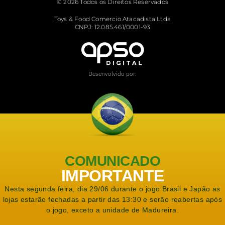
© 2026 Todos os Direitos Reservados
Toys & Food Comercio Atacadista Ltda
CNPJ: 12.085.461/0001-93
Desenvolvido por:
COMUNICADO
IMPORTANTE
Nesta segunda feira, dia 29/06 durante o jogo Brasil e Japão as
lojas estarão fechadas a partir das 13:30 e serão reabertas após
o jogo, exceto a unidade de Madureira.