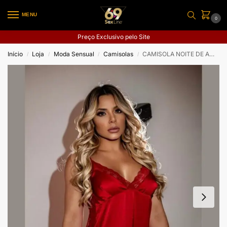
MENU
0
Preço Exclusivo pelo Site
Início
Loja
Moda Sensual
Camisolas
CAMISOLA NOITE DE AMOR
/
/
/
/