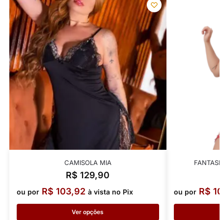
CAMISOLA MIA
FANTASI
R$
129,90
R$
103,92
R$
1
ou por
à vista no Pix
ou por
Ver opções