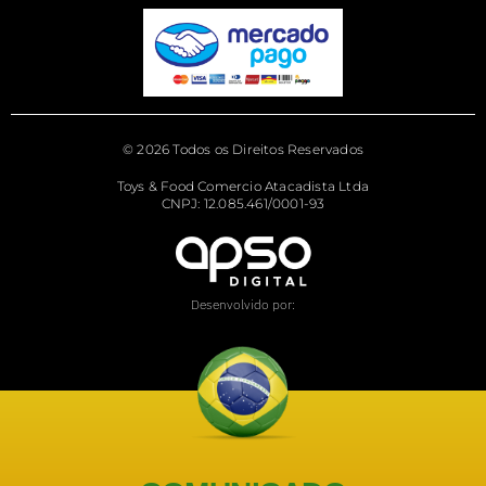
© 2026 Todos os Direitos Reservados
Toys & Food Comercio Atacadista Ltda
CNPJ: 12.085.461/0001-93
Desenvolvido por: