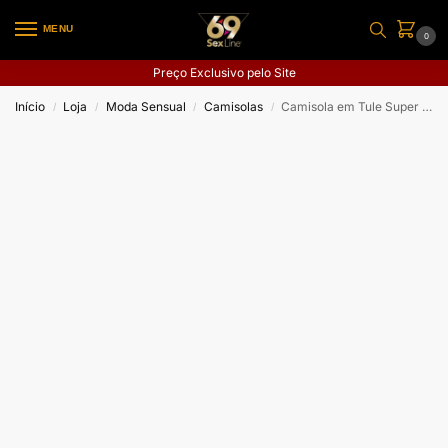
MENU
0
Preço Exclusivo pelo Site
Início
Loja
Moda Sensual
Camisolas
Camisola em Tule Super Leve
/
/
/
/